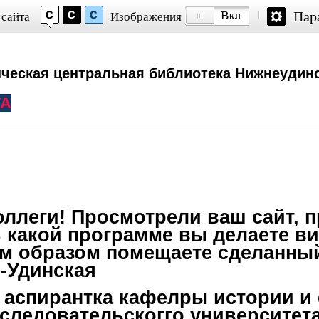
Пар
 сайта
Изображения
ческая центральная библиотека Нижнеудинс
ТА
оллеги! Просмотрели ваш сайт, 
 какой программе вы делаете в
им образом помещаете сделанный
-Удинская
я аспирантка кафелры истории 
следовательскогго университета