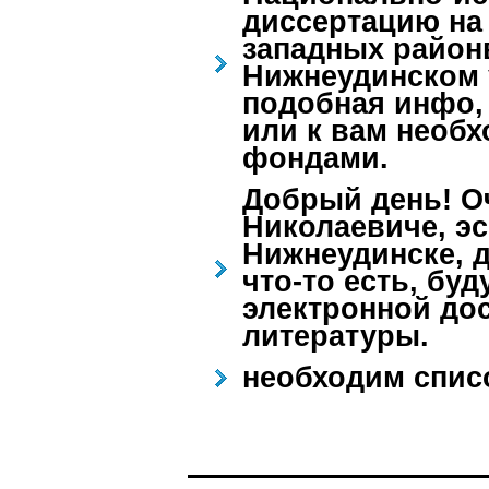
диссертацию на
западных район
Нижнеудинском у
подобная инфо, 
или к вам необ
фондами.
Добрый день! О
Николаевиче, эс
Нижнеудинске, д
что-то есть, бу
электронной до
литературы.
необходим списо