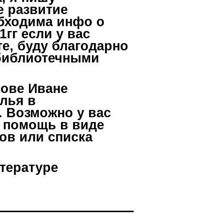
е развитие
обходима инфо о
гг если у вас
е, буду благодарно
 библиотечными
ове Иване
лья в
. Возможно у вас
ю помощь в виде
ов или списка
итературе