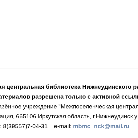
я центральная библиотека Нижнеудинского р
териалов разрешена только с активной ссылк
азённое учреждение "Межпоселенческая централ
ция, 665106 Иркутская область, г.Нижнеудинск ул
.: 8(39557)7-04-31
e-mail:
mbmc_nck@mail.ru