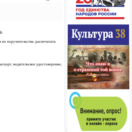
й:
 их поручительства. распечатать
аспорт, водительское удостоверение,