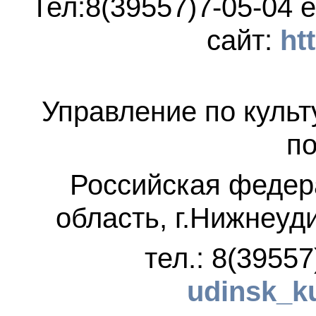
Тел:8(39557)7-05-04
e
сайт:
ht
Управление по культ
по
Российская федер
область, г.Нижнеуд
тел.: 8(3955
udinsk_k