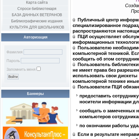
Карта сайта
Создан
Спроси библиотекаря
Про
БАЗА ДАННЫХ ВЕТЕРАНОВ
ü
Публичный центр информа
Библиографические издания
специализированное подраз
КУЛЬТУРА ДЛЯ ШКОЛЬНИКОВ
распространяются настоящи
ü
ПЦИ осуществляет обслуж
Авторизация
информационных технологи
ü
Пользователю необходимо
Фамилия
компьютерной техникой. Есл
сообщить об этом сотрудник
Пароль
ü
Пользователь библиотеки
Запомнить меня
не имеет права без разреше
использовать свои дискеты 
компьютерной технике иные 
ü
Пользователи ПЦИ обяза
Баннеры
предоставить сотрудник
носители информации для
сообщать о замеченных н
компьютеров сотрудника
по окончании работы уд
ü
Если в результате неправ