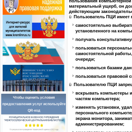
пользования компьютерной 
материальный ущерб, он до
действующим законодатель
ü
Пользователь ПЦИ имеет 
самостоятельно выбират
установленного на компь
получать консультативн
пользоваться персонал
самостоятельной работы, 
очереди;
пользоваться базами да
пользоваться правовой с
ü
Пользователю ПЦИ запре
вскрывать компьютеры и
Чтобы оценить условия
частям компьютера;
предоставления услуг используйте
изменять установки, уда
QR-код
персонального компьютер
экрана монитора, заним
администрированием;