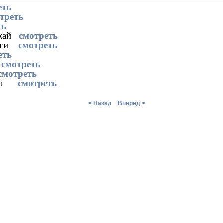
еть
треть
ть
ножай
смотреть
ньги
смотреть
еть
и
смотреть
смотреть
илка
смотреть
< Назад
Вперёд >