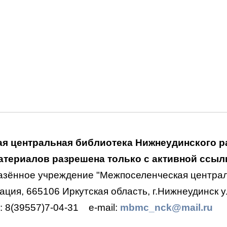
я центральная библиотека Нижнеудинского р
териалов разрешена только с активной ссылк
азённое учреждение "Межпоселенческая централ
ция, 665106 Иркутская область, г.Нижнеудинск ул
.: 8(39557)7-04-31
e-mail:
mbmc_nck@mail.ru