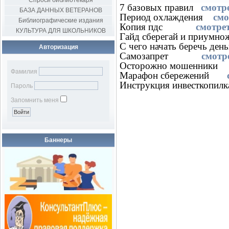
Спроси библиотекаря
7 базовых правил
смотр
БАЗА ДАННЫХ ВЕТЕРАНОВ
Период охлаждения
смо
Библиографические издания
Копия пдс
смотре
КУЛЬТУРА ДЛЯ ШКОЛЬНИКОВ
Гайд сберегай и приум
С чего начать беречь де
Авторизация
Самозапрет
смотр
Осторожно мошенник
Фамилия
Марафон сбережений
Инструкция инвесткоп
Пароль
Запомнить меня
Баннеры