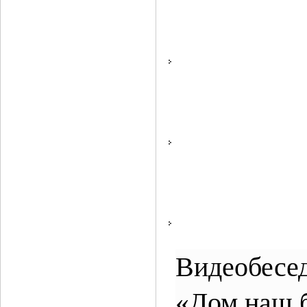
Видеобесед
«Дом наш 