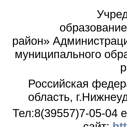
Учред
образование
район»
Администраци
муниципального обр
р
Российская федер
область, г.Нижнеу
Тел:8(39557)7-05-04
e
сайт:
ht