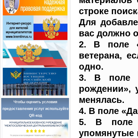
строке поиск
Для добавле
вас должно 
2. В поле 
ветерана, е
одно.
3. В поле 
рождении», 
менялась.
Чтобы оценить условия
4. В поле «Д
предоставления услуг используйте
QR-код
5. В поле 
упомянутые 