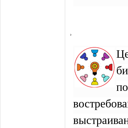
Ц
б
по
востребо
выстраива