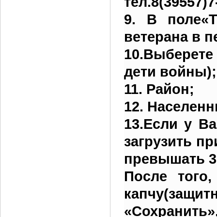
тел.8(39557)7
9. В поле«
ветерана в п
10.Выберете
дети войны);
11. Район;
12. Населенн
13.Если у В
загрузить п
превышать 30
После того
капчу(защи
«Сохранить