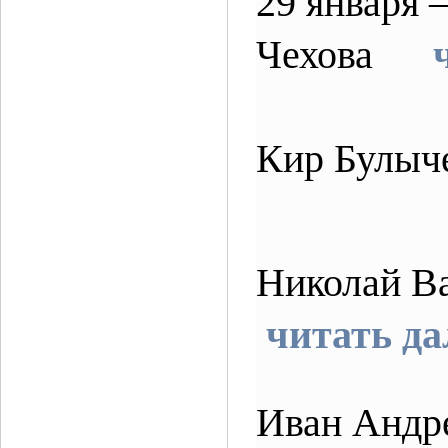
29 января 
Чехова
ч
Кир Булы
Николай Ва
читать да
Иван Андре