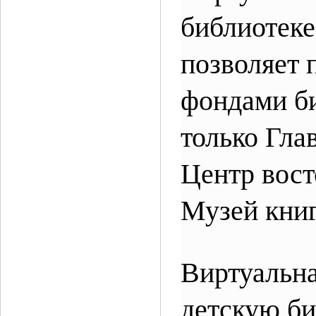
библиотеке
позволяет 
фондами б
только Гла
Центр вост
Музей кни
Виртуальна
детскую б