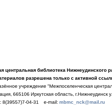
я центральная библиотека Нижнеудинского р
териалов разрешена только с активной ссылк
азённое учреждение "Межпоселенческая централ
ция, 665106 Иркутская область, г.Нижнеудинск ул
.: 8(39557)7-04-31
e-mail:
mbmc_nck@mail.ru