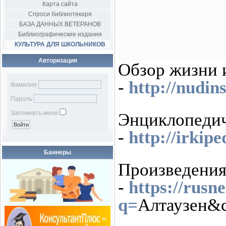
Карта сайта
Спроси библиотекаря
БАЗА ДАННЫХ ВЕТЕРАНОВ
Библиографические издания
КУЛЬТУРА ДЛЯ ШКОЛЬНИКОВ
Авторизация
Обзор жизни 
-
http://nudin
Фамилия
Пароль
Запомнить меня
Энциклопедич
-
http://irkip
Баннеры
Произведения
-
https://rusn
q=
Алтаузен