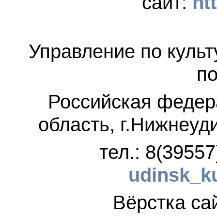
сайт:
ht
Управление по культ
по
Российская федер
область, г.Нижнеуд
тел.: 8(3955
udinsk_k
Вёрстка 