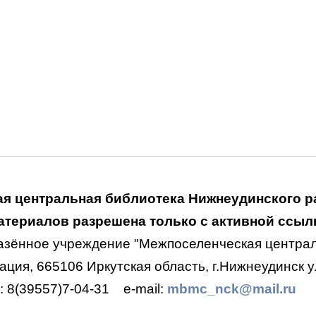
я центральная библиотека Нижнеудинского р
териалов разрешена только с активной ссылк
азённое учреждение "Межпоселенческая централ
ция, 665106 Иркутская область, г.Нижнеудинск ул
.: 8(39557)7-04-31
e-mail:
mbmc_nck@mail.ru