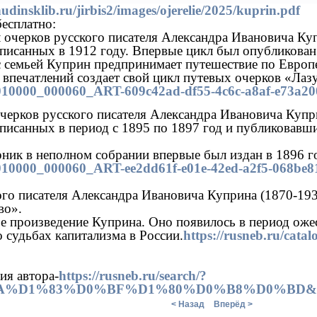
nudinsklib.ru/jirbis2/images/ojerelie/2025/kuprin.pdf
бесплатно:
 очерков русского писателя Александра Ивановича Куп
аписанных в 1912 году. Впервые цикл был опубликован 
 с семьей Куприн предпринимает путешествие по Европ
 впечатлений создает свой цикл путевых очерков «Лаз
g/010000_000060_ART-609c42ad-df55-4c6c-a8af-e73a20
черков русского писателя Александра Ивановича Купр
аписанных в период с 1895 по 1897 год и публиковавши
ник в неполном собрании впервые был издан в 1896 г
og/010000_000060_ART-ee2dd61f-e01e-42ed-a2f5-068be8
го писателя Александра Ивановича Куприна (1870-1938
во».
е произведение Куприна. Оно появилось в период оже
 судьбах капитализма в России.
https://rusneb.ru/cat
ия автора-
https://rusneb.ru/search/?
9A%D1%83%D0%BF%D1%80%D0%B8%D0%BD&ac
< Назад
Вперёд >