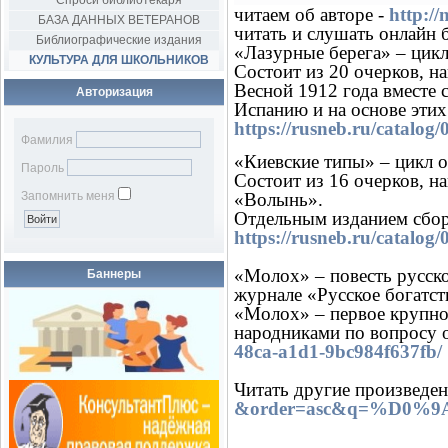
Спроси библиотекаря
читаем об авторе -
http://
БАЗА ДАННЫХ ВЕТЕРАНОВ
читать и слушать онлайн 
Библиографические издания
«Лазурные берега» – цикл
КУЛЬТУРА ДЛЯ ШКОЛЬНИКОВ
Состоит из 20 очерков, н
Весной 1912 года вместе
Авторизация
Испанию и на основе этих
https://rusneb.ru/catalo
Фамилия
«Киевские типы» – цикл о
Пароль
Состоит из 16 очерков, н
Запомнить меня
«Волынь».
Отдельным изданием сбор
https://rusneb.ru/catal
«Молох» – повесть русско
Баннеры
журнале «Русское богатст
«Молох» – первое крупно
народниками по вопросу о
48ca-a1d1-9bc984f637fb/
Читать другие произведен
&order=asc&q=%D0%