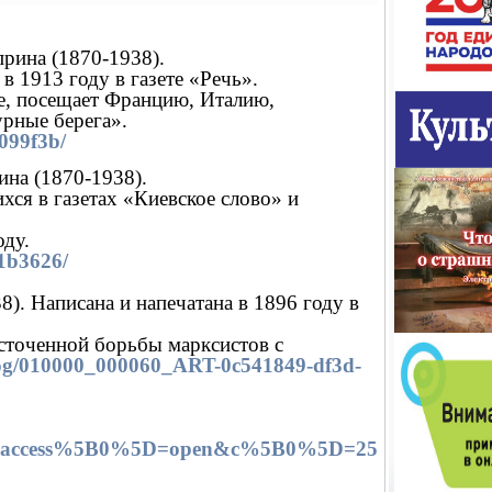
рина (1870-1938).
в 1913 году в газете «Речь».
е, посещает Францию, Италию,
урные берега».
099f3b/
ина (1870-1938).
хся в газетах «Киевское слово» и
оду.
1b3626/
). Написана и напечатана в 1896 году в
сточенной борьбы марксистов с
alog/010000_000060_ART-0c541849-df3d-
cess%5B0%5D=open&c%5B0%5D=25