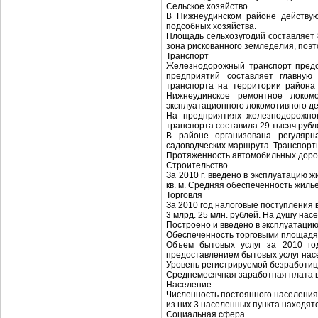
Сельское хозяйство
В Нижнеудинском районе действую
подсобных хозяйства.
Площадь сельхозугодий составляет 8
зона рискованного земледелия, поэ
Транспорт
Железнодорожный транспорт предст
предприятий составляет главную
транспорта на территории района 
Нижнеудинское ремонтное локомо
эксплуатационного локомотивного д
На предприятиях железнодорожног
транспорта составила 29 тысяч рубл
В районе организована регулярн
садоводческих маршрута. Транспорт
Протяженность автомобильных дорог
Строительство
За 2010 г. введено в эксплуатацию ж
кв. м. Средняя обеспеченность жильем
Торговля
За 2010 год налоговые поступления 
3 млрд. 25 млн. рублей. На душу на
Построено и введено в эксплуатацию 
Обеспеченность торговыми площадям
Объем бытовых услуг за 2010 го
предоставлением бытовых услуг насе
Уровень регистрируемой безработицы 
Среднемесячная заработная плата в 2
Население
Численность постоянного населения 
из них 3 населенных пункта находят
Социальная сфера