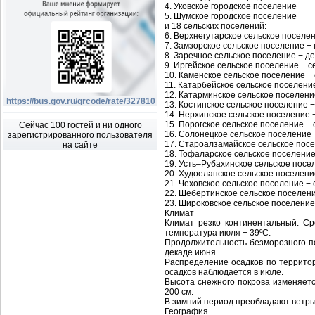
4. Уковское городское поселение
5. Шумское городское поселение
и 18 сельских поселений:
6. Верхнегутарское сельское поселе
7. Замзорское сельское поселение −
8. Заречное сельское поселение − д
9. Иргейское сельское поселение − с
10. Каменское сельское поселение −
11. Катарбейское сельское поселени
12. Катарминское сельское поселени
https://bus.gov.ru/qrcode/rate/327810
13. Костинское сельское поселение 
14. Нерхинское сельское поселение 
15. Порогское сельское поселение − 
Сейчас 100 гостей и ни одного
16. Солонецкое сельское поселение
зарегистрированного пользователя
17. Староалзамайское сельское пос
на сайте
18. Тофаларское сельское поселение
19. Усть–Рубахинское сельское посе
20. Худоеланское сельское поселени
21. Чеховское сельское поселение −
22. Шебертинское сельское поселен
23. Широковское сельское поселение
Климат
Климат резко континентальный. Ср
температура июля + 39ºС.
Продолжительность безморозного пе
декаде июня.
Распределение осадков по территор
осадков наблюдается в июле.
Высота снежного покрова изменяетс
200 см.
В зимний период преобладают ветры
География