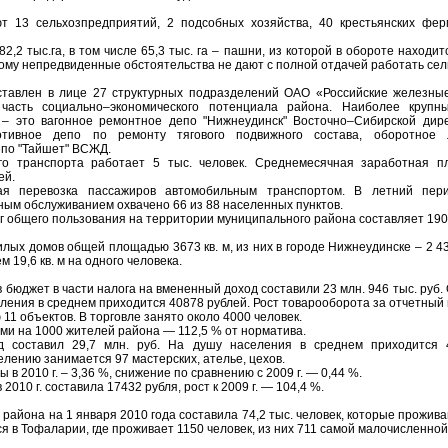
т 13 сельхозпредприятий, 2 подсобных хозяйства, 40 крестьянских фер
2,2 тыс.га, в том числе 65,3 тыс. га – пашни, из которой в обороте находит
тому непредвиденные обстоятельства не дают с полной отдачей работать се
авлен в лице 27 структурных подразделений ОАО «Российские железные
 часть социально–экономического потенциала района. Наиболее крупн
– это вагонное ремонтное депо "Нижнеудинск" Восточно–Сибирской дире
тивное депо по ремонту тягового подвижного состава, оборотное 
епо "Тайшет" ВСЖД.
о транспорта работает 5 тыс. человек. Среднемесячная заработная п
ей.
ая перевозка пассажиров автомобильным транспортом. В летний пер
ным обслуживанием охвачено 66 из 88 населенных пунктов.
 общего пользования на территории муниципального района составляет 1900
илых домов общей площадью 3673 кв. м, из них в городе Нижнеудинске – 2 432
 19,6 кв. м на одного человека.
в бюджет в части налога на вмененный доход составили 23 млн. 946 тыс. руб.
селения в среднем приходится 40878 рублей. Рост товарооборота за отчетный
11 объектов. В торговле занято около 4000 человек.
и на 1000 жителей района — 112,5 % от норматива.
д составил 29,7 млн. руб. На душу населения в среднем приходится 
лению занимается 97 мастерских, ателье, цехов.
в 2010 г. – 3,36 %, снижение по сравнению с 2009 г. — 0,44 %.
010 г. составила 17432 рубля, рост к 2009 г. — 104,4 %.
района на 1 января 2010 года составила 74,2 тыс. человек, которые прожива
ся в Тофаларии, где проживает 1150 человек, из них 711 самой малочисленно