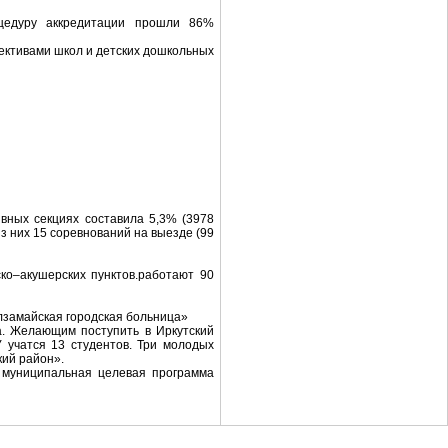
оцедуру аккредитации прошли 86%
ективами школ и детских дошкольных
вных секциях составила 5,3% (3978
з них 15 соревнований на выезде (99
ко–акушерских пунктов.работают 90
замайская городская больница»
. Желающим поступить в Иркутский
 учатся 13 студентов. Три молодых
кий район».
 муниципальная целевая программа