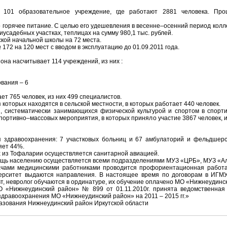
 101 образовательное учреждение, где работают 2881 человека. Пр
о горячее питание. С целью его удешевления в весенне–осенний период колл
садебных участках, теплицах на сумму 980,1 тыс. рублей.
кой начальной школы на 72 места.
72 на 120 мест с вводом в эксплуатацию до 01.09.2011 года.
на насчитывает 114 учреждений, из них :
вания – 6
ет 765 человек, из них 499 специалистов.
з которых находятся в сельской местности, в которых работает 440 человек.
я, систематически занимающихся физической культурой и спортом в спорти
 спортивно–массовых мероприятия, в которых приняло участие 3867 человек, и
 здравоохранения: 7 участковых больниц и 67 амбулаторий и фельдшерс
яет 44%.
 из Тофаларии осуществляется санитарной авиацией.
щь населению осуществляется всеми подразделениями МУЗ «ЦРБ», МУЗ «Ал
ачами медицинскими работниками проводится профориентационная работа
ерситет выдаются направления. В настоящее время по договорам в ИГМУ
т, невролог обучаются в ординатуре, их обучение оплачено МО «Нижнеудинс
 «Нижнеудинский район» № 899 от 01.11.2010г. принята ведомственная
дравоохранения МО «Нижнеудинский район» на 2011 – 2015 гг.»
азования Нижнеудинский район Иркутской области