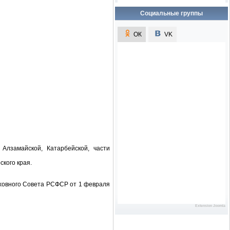
Социальные группы
ОК
VK
VK
Алзамайской, Катарбейской, части
ского края.
рховного Совета РСФСР от 1 февраля
Extension Joomla