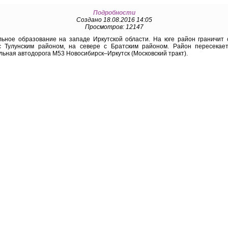
Подробности
Создано 18.08.2016 14:05
Просмотров: 12147
ное образование на западе Иркутской области. На юге район граничит 
с Тулунским районом, на севере с Братским районом. Район пересекае
ьная автодорога М53 Новосибирск–Иркутск (Московский тракт).