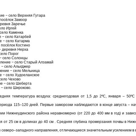
ние − село Верхняя Гутара
 посёлок Замзор
еревня Заречье
ело Иргей
 село Каменка
е − село Катарбей
е − село Катарма
− посёлок Костино
− деревня Нерха
село Порог
 − село Солонцы
еление − село Старый Алзамай
 − село Алыгджер
ление − село Мельница
е − село Худоеланское
 село Чехово
ие − село Шеберта
 − село Широково.
едняя температура воздуха: среднегодовая от 1,5 до 2ºС, января – 50ºС 
риода 115–120 дней. Первые заморозки наблюдаются в конце августа – на
ии Нижнеудинского района неравномерно (от 220 до 400 мм в год) и зави
я от 25 см в долинах до 40 см . Средняя глубина промерзания почвы в Ниж
 северо–западного направления, отличающиеся значительным усилением в 