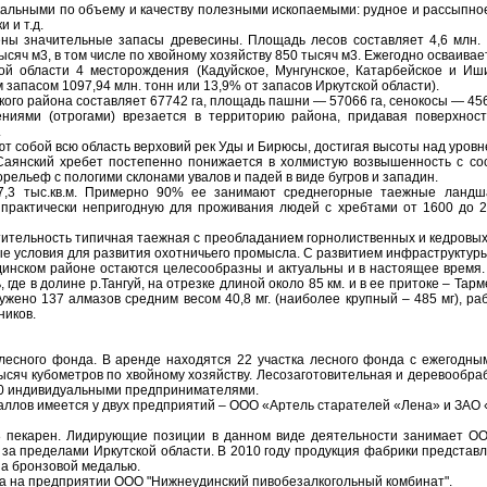
альными по объему и качеству полезными ископаемыми: рудное и рассыпное
 и т.д.
ны значительные запасы древесины. Площадь лесов составляет 4,6 млн.
ысяч м3, в том числе по хвойному хозяйству 850 тысяч м3. Ежегодно осваивае
ой области 4 месторождения (Кадуйское, Мунгунское, Катарбейское и Иш
запасом 1097,94 млн. тонн или 13,9% от запасов Иркутской области).
го района составляет 67742 га, площадь пашни — 57066 га, сенокосы — 4562
ниями (отрогами) врезается в территорию района, придавая поверхност
.
т собой всю область верховий рек Уды и Бирюсы, достигая высоты над уровне
Саянский хребет постепенно понижается в холмистую возвышенность с со
ельеф с пологими склонами увалов и падей в виде бугров и западин.
,3 тыс.кв.м. Примерно 90% ее занимают среднегорные таежные ландш
, практически непригодную для проживания людей с хребтами от 1600 до 2
тительность типичная таежная с преобладанием горнолиственных и кедров
ые условия для развития охотничьего промысла. С развитием инфраструктур
инском районе остаются целесообразны и актуальны и в настоящее время. 
 где в долине р.Тангуй, на отрезке длиной около 85 км. и в ее притоке – Та
ружено 137 алмазов средним весом 40,8 мг. (наиболее крупный – 485 мг), р
ников.
 лесного фонда. В аренде находятся 22 участка лесного фонда с ежегодны
 тысяч кубометров по хвойному хозяйству. Лесозаготовительная и деревообр
30 индивидуальными предпринимателями.
таллов имеется у двух предприятий – ООО «Артель старателей «Лена» и ЗАО
 пекарен. Лидирующие позиции в данном виде деятельности занимает ОО
 за пределами Иркутской области. В 2010 году продукция фабрики представ
на бронзовой медалью.
ива на предприятии ООО "Нижнеудинский пивобезалкогольный комбинат".