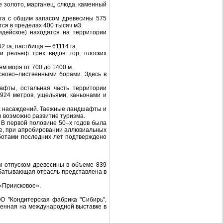
 золото, марганец, слюда, каменный
 га с общим запасом древесины 575
тся в пределах 400 тысяч м3.
идейское) находятся на территории
 га, пастбища — 61114 га.
и рельеф трех видов: гор, плоских
м моря от 700 до 1400 м.
сново–лиственными борами. Здесь в
афты, остальная часть территории
924 метров, ущельями, каньонами и
ых насаждений. Таежные ландшафты и
ы возможно развитие туризма.
В первой половине 50–х годов была
рме, при апробировании аллювиальных
аботами последних лет подтверждено
м отпуском древесины в объеме 839
абатывающая отрасль представлена в
 «Приисковое».
О "Кондитерская фабрика "Сибирь",
ленная на международной выставке в