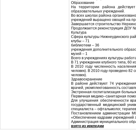
Образование
На территории района действует
образовательных учреждений.
Во всех школах района организован
учреждений выращено овощей на приу
Завершается строительство Нерхинс
Продолжается реконструкция ДОУ № 1
Культура
Сфера культуры Нижнеудинского райо
клубы – 71
библиотеки – 36
учреждения дополнительного образо
музей – 1
Всего в учреждениях культуры работа
В 71 учреждении клубного типа, 60 и
В 2010 году численность населени
человек). В 2010 году проведено 82
человек).
Здравоохранение
В районе действуют 74 учреждения
врачей, укомплектованность составл
Экстренная госпитализация больных
Первичная медико–санитарная помо
Для улучшения обеспеченности вр
государственный медицинский унив
специалиста – офтальмолог, терапев
Постановлением администрации МО
«Обеспечение кадрами учреждений з
Администрация муниципального обр
взято из иркпедии