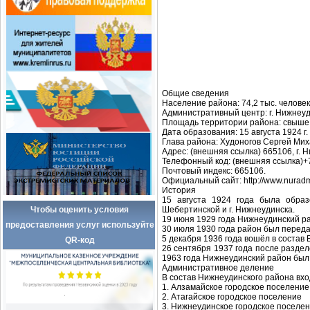
Общие сведения
Население района: 74,2 тыс. человек
Административный центр: г. Нижнеуд
Площадь территории района: свыше 5
Дата образования: 15 августа 1924 г.
Глава района: Худоногов Сергей Мих
Адрес: (внешняя ссылка) 665106, г. Н
Телефонный код: (внешняя ссылка)+
Почтовый индекс: 665106.
Официальный сайт: http://www.nuradm
История
15 августа 1924 года была образ
Чтобы оценить условия
Шебертинской и г. Нижнеудинска.
19 июня 1929 года Нижнеудинский ра
предоставления услуг используйте
30 июля 1930 года район был перед
5 декабря 1936 года вошёл в состав
QR-код
26 сентября 1937 года после разде
1963 года Нижнеудинский район был 
Административное деление
В состав Нижнеудинского района вхо
1. Алзамайское городское поселение
2. Атагайское городское поселение
3. Нижнеудинское городское поселе