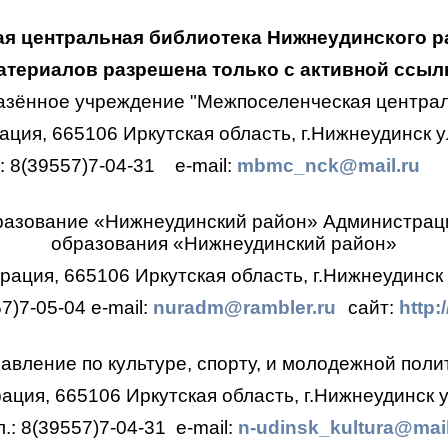
я центральная библиотека Нижнеудинского р
териалов разрешена только с активной ссылк
азённое учреждение "Межпоселенческая централ
ция, 665106 Иркутская область, г.Нижнеудинск ул
.: 8(39557)7-04-31
e-mail:
mbmc_nck@mail.ru
разование «Нижнеудинский район»
Администрац
образования
«Нижнеудинский район»
ация, 665106 Иркутская область, г.Нижнеудинск 
57)7-05-04
e-mail:
nuradm@rambler.ru
сайт:
http:
авление по культуре, спорту, и молодежной поли
ция, 665106 Иркутская область, г.Нижнеудинск у
л.: 8(39557)7-04-31
e-mail:
n-udinsk_kultura@mail