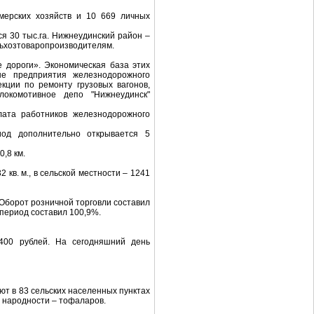
мерских хозяйств и 10 669 личных
ся 30 тыс.га. Нижнеудинский район –
льхозтоваропроизводителям.
 дороги». Экономическая база этих
ые предприятия железнодорожного
кции по ремонту грузовых вагонов,
локомотивное депо "Нижнеудинск"
лата работников железнодорожного
иод дополнительно открывается 5
,8 км.
 кв. м., в сельской местности – 1241
 Оборот розничной торговли составил
 период составил 100,9%.
400 рублей. На сегодняшний день
ют в 83 сельских населенных пунктах
й народности – тофаларов.