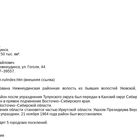
.
инск.
0 тыс. км².
айлович.
ижнеудинск, ул. Гоголя, 44.
7–39557.
.ru/index.htm (внешняя ссылка)
ована Нижнеудинская районная волость из бывших волостей Уковской, 
йон после упразднения Тулунского округа был передан в Канский округ Сибир
ан в прямое подчинение Восточно–Сибирского края.
 Восточно–Сибирской области.
ления области становится частью Иркутской области. Указом Президиума Ве
упразднен. 21 ноября 1964 года район был восстановлен.
дят 5 городских поселений:
ние