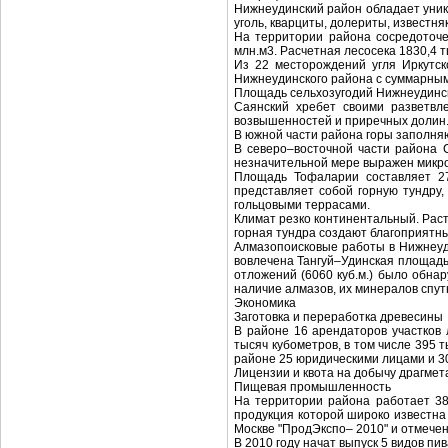
Нижнеудинский район обладает уник
уголь, кварциты, долериты, известняки
На территории района сосредоточе
млн.м3. Расчетная лесосека 1830,4 т
Из 22 месторождений угля Иркутск
Нижнеудинского района с суммарным 
Площадь сельхозугодий Нижнеудинско
Саянский хребет своими разветвле
возвышенностей и приречных долин
В южной части района горы заполняю
В северо–восточной части района 
незначительной мере выражен микрор
Площадь Тофаларии составляет 27
представляет собой горную тундру
гольцовыми террасами.
Климат резко континентальный. Рас
горная тундра создают благоприятн
Алмазопоисковые работы в Нижнеуд
вовлечена Тангуй–Удинская площадь,
отложений (6060 куб.м.) было обна
наличие алмазов, их минералов спут
Экономика
Заготовка и переработка древесины
В районе 16 арендаторов участков
тысяч кубометров, в том числе 395
районе 25 юридическими лицами и 
Лицензии и квота на добычу драгме
Пищевая промышленность
На территории района работает 38
продукция которой широко известна
Москве "ПродЭкспо– 2010" и отмече
В 2010 году начат выпуск 5 видов п