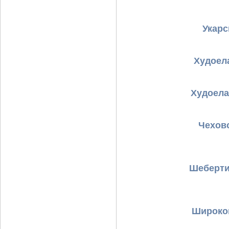
Укарс
Худоел
Худоела
Чехов
Шеберти
Широков