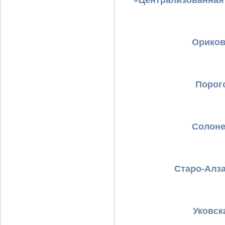
«Централизованная 
Ориков
Порог
Солоне
Старо-Алза
Уковск