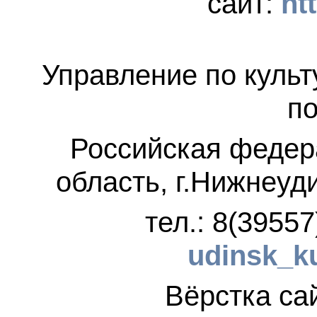
сайт:
ht
Управление по культ
по
Российская федер
область, г.Нижнеуд
тел.: 8(3955
udinsk_k
Вёрстка 