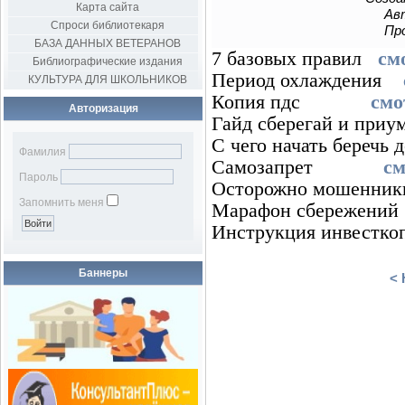
Карта сайта
Авт
Спроси библиотекаря
Пр
БАЗА ДАННЫХ ВЕТЕРАНОВ
7 базовых правил
см
Библиографические издания
Период охлаждения
КУЛЬТУРА ДЛЯ ШКОЛЬНИКОВ
Копия пдс
смо
Авторизация
Гайд сберегай и пр
С чего начать береч
Фамилия
Самозапрет
см
Пароль
Осторожно мошенн
Запомнить меня
Марафон сбережен
Инструкция инвест
Баннеры
< 