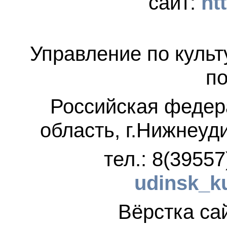
сайт:
ht
Управление по культ
по
Российская федер
область, г.Нижнеуд
тел.: 8(3955
udinsk_k
Вёрстка 