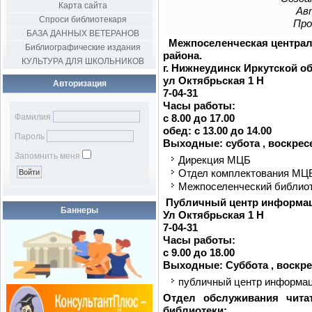
Карта сайта
Авт
Спроси библиотекаря
Про
БАЗА ДАННЫХ ВЕТЕРАНОВ
Межпоселенческая централ
Библиографические издания
района.
КУЛЬТУРА ДЛЯ ШКОЛЬНИКОВ
г. Нижнеудинск Иркутской о
ул Октябрьская 1 Н
Авторизация
7-04-31
Часы работы:
Фамилия
с 8.00 до 17.00
обед: с 13.00 до 14.00
Пароль
Выходные: субота , воскрес
Запомнить меня
Дирекция МЦБ
Отдел комплектования МЦ
Межпоселенческий библиот
Публичный центр информа
Баннеры
Ул Октябрьская 1 Н
7-04-31
Часы работы:
с 9.00 до 18.00
Выходные: Суббота , воскр
публичный центр информа
Отдел обслуживания чита
библиотеки;