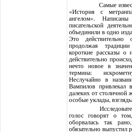
Самые известные 
«История с метран
ангелом». Написан
писательской деятель
объединили в одно изд
Это действительно о
продолжая традици
короткие рассказы о 
действительно происхо
нечто новое в значен
термина: искромет
Неслучайно в назван
Вампилов привлекал в
далеких от столичной 
особые уклады, взгляды
Исследователи тво
голос говорят о том
оборвалась так рано
обязательно выпустил р