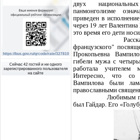
двух национальн
панмонголизме озна
приведен в исполнение
через 19 лет Валентина
это время его дети нос
Рассказ Валент
французского" посвящ
Прокопьевна Вампило
https://bus.gov.ru/qrcode/rate/327810
гибели мужа с четырь
Сейчас 42 гостей и ни одного
работала учителем 
зарегистрированного пользователя
Интересно, что со 
на сайте
Вампилова были лам
православными священ
Любимым писател
был Гайдар. Его «Голу