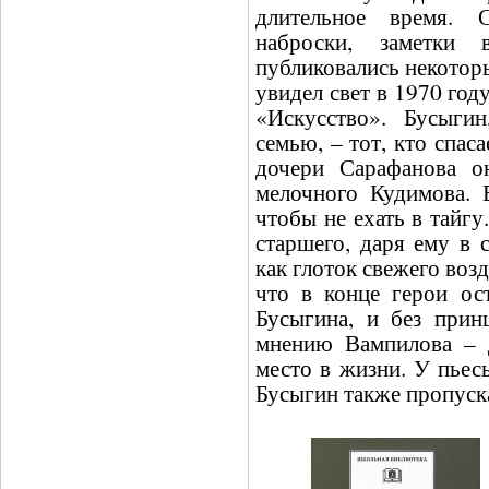
длительное время. 
наброски, заметки
публиковались некотор
увидел свет в 1970 год
«Искусство». Бусыги
семью, – тот, кто спас
дочери Сарафанова о
мелочного Кудимова. 
чтобы не ехать в тайгу
старшего, даря ему в 
как глоток свежего воз
что в конце герои ос
Бусыгина, и без прин
мнению Вампилова – д
место в жизни. У пьес
Бусыгин также пропуска