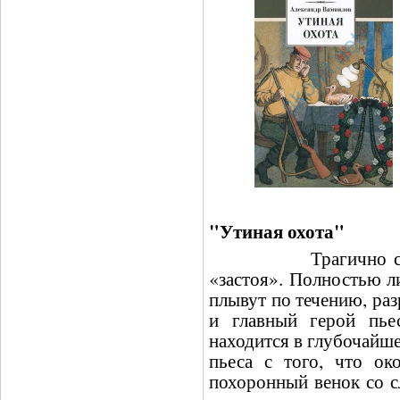
"Утиная охота"
Трагично складыв
«застоя». Полностью л
плывут по течению, ра
и главный герой пье
находится в глубочайш
пьеса с того, что ок
похоронный венок со с