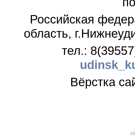
по
Российская федер
область, г.Нижнеуд
тел.: 8(3955
udinsk_k
Вёрстка 