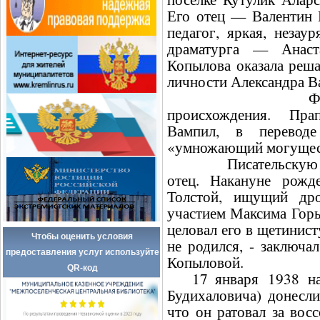
Его отец — Валентин 
педагог, яркая, незау
драматурга — Анаст
Копылова оказала реш
личности Александра 
Фамилия "Вам
происхождения. Пра
Вампил, в переводе
«умножающий могущес
Писательскую судь
отец. Накануне рожд
Толстой, ищущий дро
участием Максима Горьк
целовал его в щетинист
Чтобы оценить условия
не родился, - заключа
предоставления услуг используйте
Копыловой.
QR-код
17 января 1938 на 
Будихаловича) донесл
что он ратовал за вос