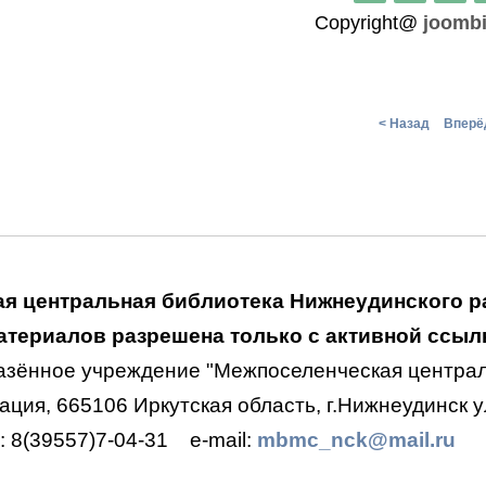
Copyright@
joomb
< Назад
Вперё
я центральная библиотека Нижнеудинского р
териалов разрешена только с активной ссылк
азённое учреждение "Межпоселенческая централ
ция, 665106 Иркутская область, г.Нижнеудинск ул
.: 8(39557)7-04-31
e-mail:
mbmc_nck@mail.ru