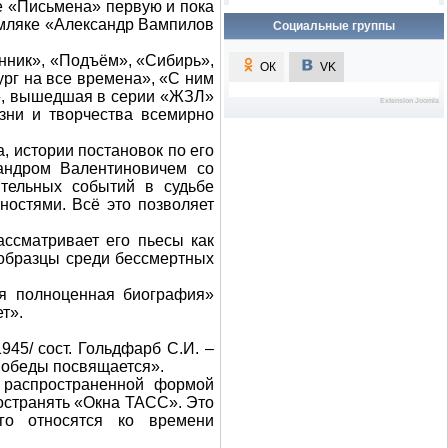
ве «Письмена» первую и пока
мляке «Александр Вампилов
Социальные группы
нник», «Подъём», «Сибирь»,
ОК
VK
VK
ург на все времена», «С ним
в», вышедшая в серии «ЖЗЛ»
зни и творчества всемирно
, истории постановок по его
андром Валентиновичем со
ительных событий в судьбе
ностями. Всё это позволяет
ссматривает его пьесы как
 образцы среди бессмертных
ая полноценная биография»
т».
/ сост. Гольдфарб С.И. –
 Победы посвящается».
 распространенной формой
остранять «Окна ТАСС». Это
Extension Joomla
ого относятся ко времени