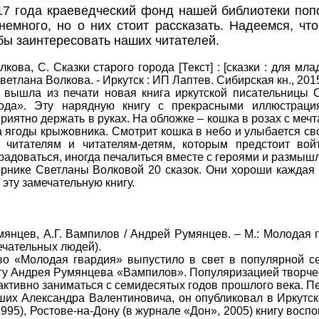
краеведческий фонд нашей библиотеки попол
 немного, но о них стоит рассказать. Надеемся, чт
обы заинтересовать наших читателей.
. Сказки старого города [Текст] : [сказки : для млад
ветлана Волкова. - Иркутск : ИП Лаптев. Сибирская кн., 2015. - 
 вышла из печати новая книга иркутской писательницы 
рода». Эту нарядную книгу с прекрасными иллюстраци
риятно держать в руках. На обложке – кошка в розах с мечт
 ягоды крыжовника. Смотрит кошка в небо и улыбается св
 читателям и читателям-детям, которым предстоит вой
 радоваться, иногда печалиться вместе с героями и размышл
рнике Светланы Волковой 20 сказок. Они хороши каждая п
 эту замечательную книгу.
А.Г. Вампилов / Андрей Румянцев. – М.: Молодая гвард
ечательных людей).
во «Молодая гвардия» выпустило в свет в популярной с
гу Андрея Румянцева «Вампилов». Популяризацией творч
активно заниматься с семидесятых годов прошлого века. П
ших Александра Валентиновича, он опубликовал в Иркутске
995), Ростове-на-Дону (в журнале «Дон», 2005) книгу восп