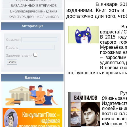
Спроси библиотекаря
В январе 2017 года 
БАЗА ДАННЫХ ВЕТЕРАНОВ
изданиями. Книг хоть и
Библиографические издания
достаточно для того, чт
КУЛЬТУРА ДЛЯ ШКОЛЬНИКОВ
Авторизация
Волкова, С
возраста] / С
В 2015 году
Фамилия
старого го
Муравьёва п
Пароль
похожими на
Запомнить меня
– взрослым
удивляться,
В новом сбо
это, нужно взять и прочитать
Баннеры
Румянцев, 
(Жизнь зам
Издательст
людей» кни
поэт начал 
лично знав
«Москва», 1