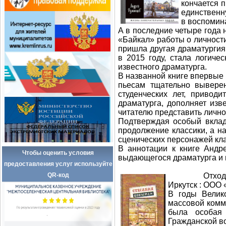
кончается 
единственн
в воспомин
А в последние четыре года
«Байкал» работы о личности
пришла другая драматургия
в 2015 году, стала логич
известного драматурга.
В названной книге впервые 
пьесам тщательно вывере
студенческих лет, привод
драматурга, дополняет изв
читателю представить личн
Подтверждая особый вклад
продолжение классики, а н
сценических персонажей кла
В аннотации к книге Андр
Чтобы оценить условия
выдающегося драматурга и 
предоставления услуг используйте
QR-код
Отходная фаш
Иркутск : ООО 
В годы Велик
массовой комм
была особая 
Гражданской в