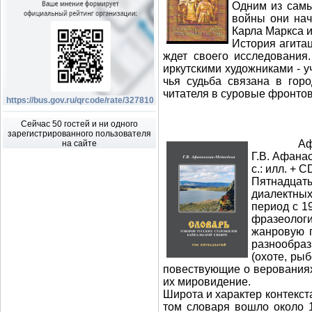
Одним из самы
войны они нач
Карла Маркса и
История агитац
ждет своего исследования
иркутскими художниками - у
чья судьба связана в горо
читателя в суровые фронтов
https://bus.gov.ru/qrcode/rate/327810
Сейчас 50 гостей и ни одного
зарегистрированного пользователя
Афанасьев
на сайте
Г.В. Афанас
с.: илл. + C
Пятнадцаты
диалектных
период с 1
фразеологи
жанровую 
разнообраз
(охоте, ры
повествующие о верованиях
их мировидение.
Широта и характер контекст
том словаря вошло около 