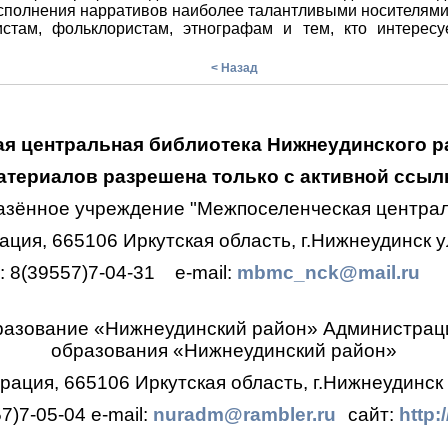
полнения нарративов наиболее талантливыми носителями
стам, фольклористам, этнографам и тем, кто интересу
.
< Назад
я центральная библиотека Нижнеудинского р
териалов разрешена только с активной ссылк
азённое учреждение "Межпоселенческая централ
ция, 665106 Иркутская область, г.Нижнеудинск ул
.: 8(39557)7-04-31
e-mail:
mbmc_nck@mail.ru
разование «Нижнеудинский район»
Администрац
образования
«Нижнеудинский район»
ация, 665106 Иркутская область, г.Нижнеудинск 
57)7-05-04
e-mail:
nuradm@rambler.ru
сайт:
http: