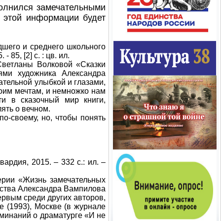
нился замечательными
о этой информации будет
шего и среднего школьного
85, [2] с. : цв. ил.
Светланы Волковой «Сказки
ями художника Александра
ательной улыбкой и глазами,
оим мечтам, и немножко нам
ти в сказочный мир книги,
ять о вечном.
о-своему, но, чтобы понять
ия, 2015. – 332 с.: ил. –
ерии «Жизнь замечательных
ества Александра Вампилова
ервым среди других авторов,
 (1993), Москве (в журнале
оминаний о драматурге «И не