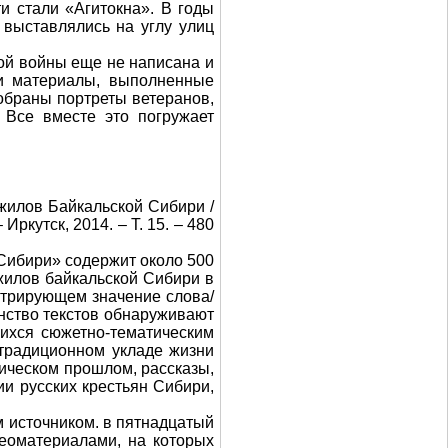
и стали «Агитокна». В годы
 выставлялись на углу улиц
ной войны еще не написана и
ли материалы, выполненные
добраны портреты ветеранов,
. Все вместе это погружает
лов Байкальской Сибири /
Иркутск, 2014. – Т. 15. – 480
Сибири» содержит около 500
жилов байкальской Сибири в
стрирующем значение слова/
инство текстов обнаруживают
ихся сюжетно-тематическим
 традиционном укладе жизни
рическом прошлом, рассказы,
и русских крестьян Сибири,
м источником. в пятнадцатый
еоматериалами, на которых