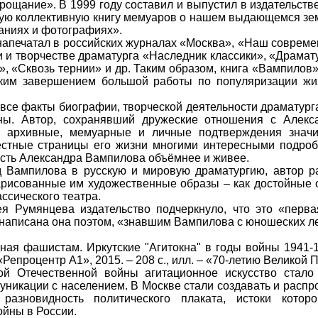
прощание». В 1999 году составил и выпустил в издательст
ую коллективную книгу мемуаров о нашем выдающемся зе
аниях и фотографиях».
 напечатал в российских журналах «Москва», «Наш совреме
 и творчестве драматурга «Наследник классики», «Драмат
», «Сквозь тернии» и др. Таким образом, книга «Вампило
еским завершением большой работы по популяризации жи
все факты биографии, творческой деятельности драматурга
ны. Автор, сохранявший дружеские отношения с Алекс
ит архивные, мемуарные и личные подтверждения знач
естные страницы его жизни многими интересными подроб
ость Александра Вампилова объёмнее и живее.
 Вампилова в русскую и мировую драматургию, автор ра
арисованные им художественные образы – как достойные
ссического театра.
ея Румянцева издательство подчеркнуло, что это «перв
написана она поэтом, «знавшим Вампилова с юношеских ле
истам. Иркутские "Агитокна" в годы войны 1941-1945
«Репроцентр А1», 2015. – 208 с., илл. – «70-летию Великой
ой Отечественной войны агитационное искусство стало
уникации с населением. В Москве стали создавать и распр
разновидность политического плаката, истоки котор
ойны в России.