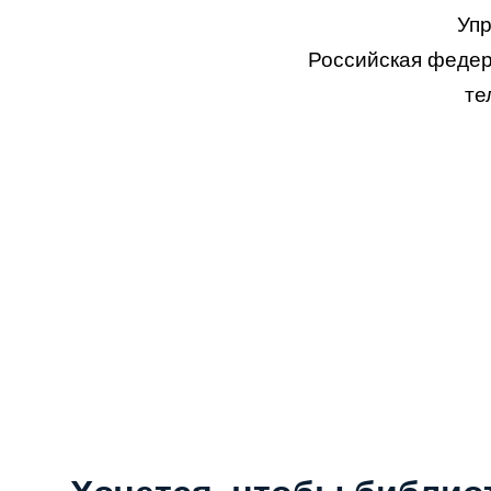
Упр
Российская федера
те