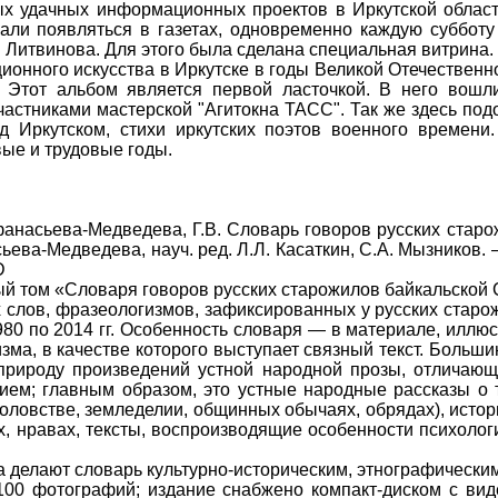
х удачных информационных проектов в Иркутской област
али появляться в газетах, одновременно каждую субботу
 Литвинова. Для этого была сделана специальная витрина.
ионного искусства в Иркутске в годы Великой Отечествен
. Этот альбом является первой ласточкой. В него вош
частниками мастерской "Агитокна ТАСС". Так же здесь по
д Иркутском, стихи иркутских поэтов военного времени
ые и трудовые годы.
а-Медведева, Г.В. Словарь говоров русских старожи
ьева-Медведева, науч. ред. Л.Л. Касаткин, С.А. Мызников. – 
D
й том «Словаря говоров русских старожилов байкальской 
 слов, фразеологизмов, зафиксированных у русских старо
980 по 2014 гг. Особенность словаря — в материале, иллю
зма, в качестве которого выступает связный текст. Больш
природу произведений устной народной прозы, отличающ
ием; главным образом, это устные народные рассказы о
боловстве, земледелии, общинных обычаях, обрядах), исто
, нравах, тексты, воспроизводящие особенности психологи
а делают словарь культурно-историческим, этнографически
100 фотографий; издание снабжено компакт-диском с вид